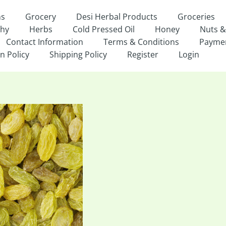
ns
Grocery
Desi Herbal Products
Groceries
thy
Herbs
Cold Pressed Oil
Honey
Nuts &
Contact Information
Terms & Conditions
Payme
n Policy
Shipping Policy
Register
Login