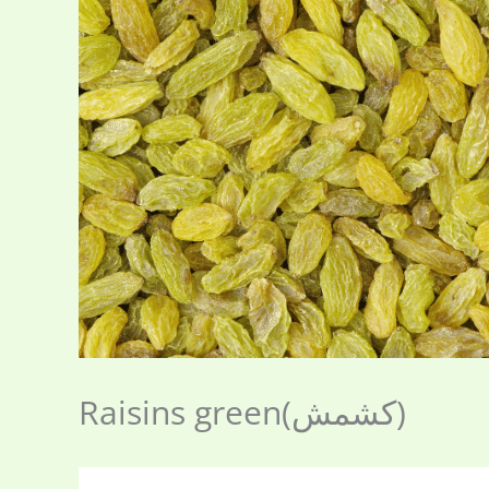
Raisins green(کشمش)