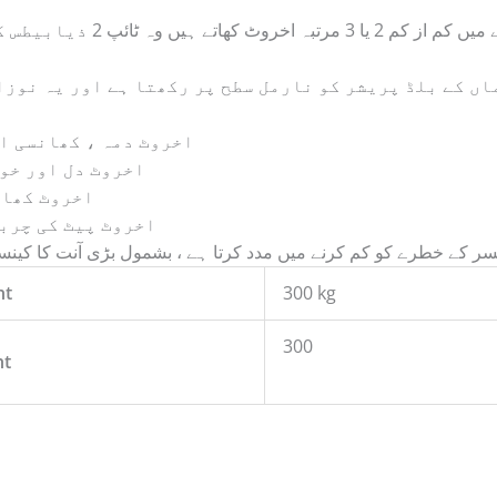
تحقیق سے معلوم ہوا ہے کہ جو لوگ
اں کے بلڈ پریشر کو نارمل سطح پر رکھتا ہے اور یہ نوزا
اخروٹ دمہ ، کھانسی او
اخروٹ دل اور خون
اخروٹ کھان
اخروٹ پیٹ کی چربی
ر کے خطرے کو کم کرنے میں مدد کرتا ہے ، بشمول بڑی آنت کا کینسر
ht
300 kg
300
ht