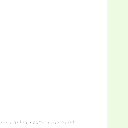
اخروٹ میں پروٹین ، وٹامن ، معدن