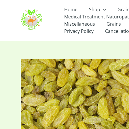
Skip
Home
Shop
Grai
to
Medical Treatment Naturopa
content
Miscellaneous
Grains
Privacy Policy
Cancellatio