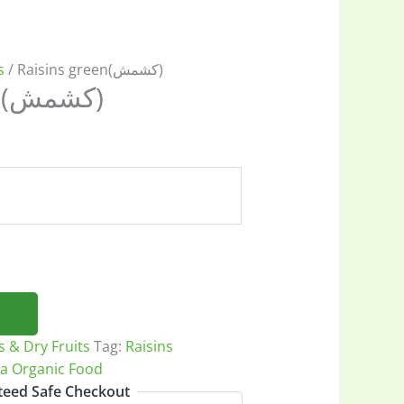
s
/ Raisins green(کشمش)
Raisins green(کشمش)
s & Dry Fruits
Tag:
Raisins
ia Organic Food
eed Safe Checkout