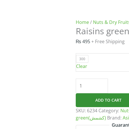
Home
/
Nuts & Dry Fruit
₨
495
+ Free Shipping
300
Clear
Raisins
green(کشمش)
quantity
ADD TO CART
SKU:
6234
Category:
Nut
green(کشمش)
Brand:
As
Guarant