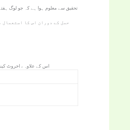
حمل کے دوران اس کا استعمال م
اس کے علاوہ ، اخروٹ کینس