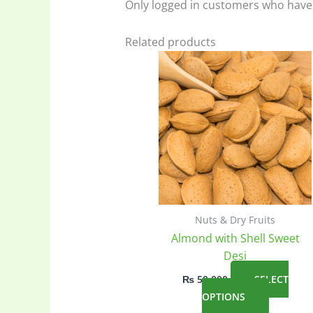
Only logged in customers who have 
Related products
Nuts & Dry Fruits
Almond with Shell Sweet
Desi
₨
50,000
SELECT
This
OPTIONS