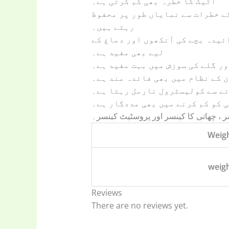
اٹیک کا خطرہ بھی کم کرتی ہے۔
 ہفتے میں کم از کم 2 یا 3 مرتبہ اخروٹ کھاتے ہیں وہ ٹائپ 2 ذیابیطس کے خطرات سے نمایاں طور پر محفوظ
رہتے ہیں۔
ئیدہ بچے کی آنکھوں اور دماغ کے
لیے بھی مفید ہے۔
ر گلے کی سوزش میں بہت مفید ہے۔
 کے نظام میں بھی فائدہ مند ہے۔
ے سے کولیسٹرول نارمل رہتا ہے۔
 کو کم کرنے میں بھی مددگار ہے۔
 ، چھاتی کا کینسر اور پروسٹیٹ کینسر۔
Weig
weig
Reviews
There are no reviews yet.